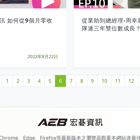
訊 如何從9個月零收
從業助到總經理-周幸
隊連三年雙位數成長
2022年8月22日
1
2
3
4
5
6
7
8
9
10
11
12
Chrome、Edge、Firefox等最新版本之瀏覽器觀看本網站達最