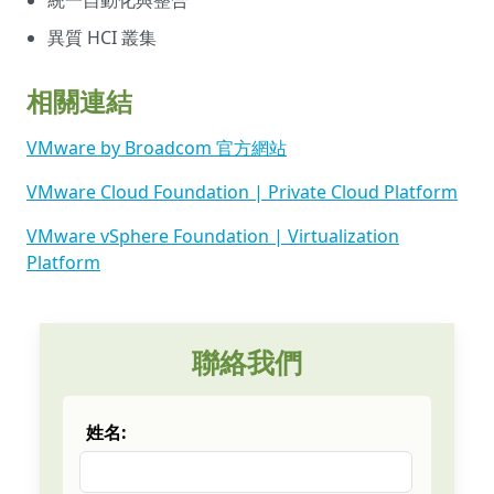
統一自動化與整合
異質 HCI 叢集
相關連結
VMware by Broadcom 官方網站
VMware Cloud Foundation | Private Cloud Platform
VMware vSphere Foundation | Virtualization
Platform
聯絡我們
姓名: