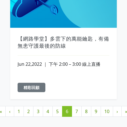
【網路學堂】多雲下的萬能鑰匙，有備
無患守護最後的防線
Jun 22,2022 ｜ 下午 2:00 – 3:00 線上直播
精彩回顧
«
‹
1
2
3
4
5
6
7
8
9
10
›