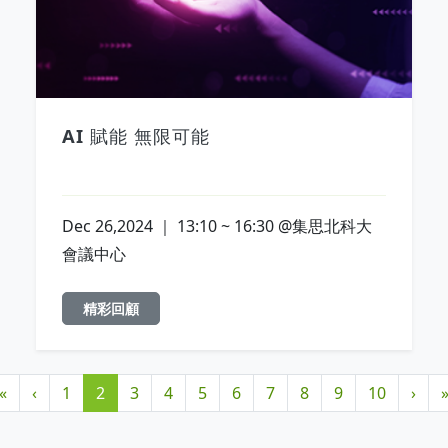
AI 賦能 無限可能
Dec 26,2024 ｜ 13:10 ~ 16:30 @集思北科大
會議中心
精彩回顧
«
‹
1
2
3
4
5
6
7
8
9
10
›