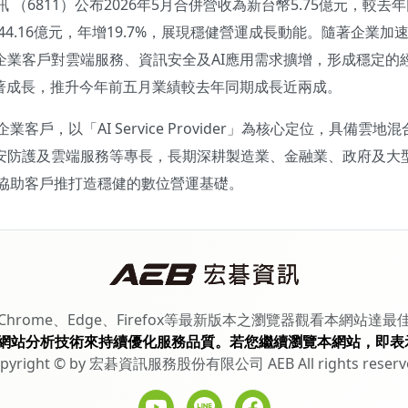
 （6811）公布2026年5月合併營收為新台幣5.75億元，較去年
4.16億元，年增19.7%，展現穩健營運成長動能。隨著企業加速
，企業客戶對雲端服務、資訊安全及AI應用需求擴增，形成穩定
顯著成長，推升今年前五月業績較去年同期成長近兩成。
戶，以「AI Service Provider」為核心定位，具備雲地混
、資安防護及雲端服務等專長，長期深耕製造業、金融業、政府及大
協助客戶推打造穩健的數位營運基礎。
Chrome、Edge、Firefox等最新版本之瀏覽器觀看本網站達最
網站分析技術來持續優化服務品質。若您繼續瀏覽本網站，即表
pyright © by 宏碁資訊服務股份有限公司 AEB All rights reserv