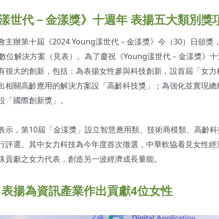
ung漾世代－金漾獎》十週年 表揚五大類別獎
主辦第十屆《2024 Young漾世代－金漾獎》今（30）日頒
項數位解決方案（見表）。為了慶祝《Young漾世代－金漾獎》
有很大的創新，包括：為表揚女性參與科技創新，設首屆「女力
出相關高齡應用的解決方案設「高齡科技獎」；為強化並實現總統
設「國際創新獎」。
表示，第10屆「金漾獎」設立智慧應用類、技術商模類、高齡科
行評選。其中女力科技為今年度首次徵選，中華軟協看見女性經
殊貢獻之女力代表，創造另一波經濟成長量能。
表揚為資訊產業作出貢獻4位女性