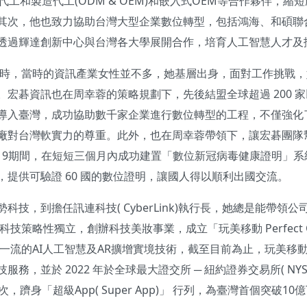
計代工和製造代工(ODM & OEM)和嵌入式OEM等合作夥伴，
其次，他也致力協助台灣大型企業數位轉型，包括鴻海、和碩聯
透過輝達創新中心與台灣各大學展開合作，培育人工智慧人才及
宏碁時，當時的資訊產業女性並不多，她基層出身，面對工作挑戰
。宏碁資訊也在周幸蓉的策略規劃下，先後結盟全球超過 200 
導入臺灣，成功協助數千家企業進行數位轉型的工程，不僅強化
廠對台灣軟實力的尊重。此外，也在周幸蓉帶領下，讓宏碁團隊
d-19期間，在短短三個月內成功建置「數位新冠病毒健康證明」系統
，提供可驗證 60 國的數位證明，讓國人得以順利出國交流。
科技，到擔任訊連科技( CyberLink)執行長，她總是能帶領
科技策略性獨立，創辦科技美妝事業，成立「玩美移動 Perfect 
一流的AI人工智慧及AR擴增實境技術，截至目前為止，玩美移動
務，並於 2022 年於全球最大證交所 ─ 紐約證券交易所( NYS
，躋身「超級App( Super App)」 行列，為臺灣首個突破10