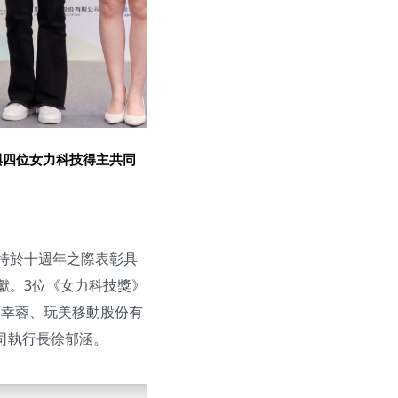
與四位女力科技得主共同
特於十週年之際表彰具
獻。3位《女力科技獎》
周幸蓉、玩美移動股份有
司執行長徐郁涵。