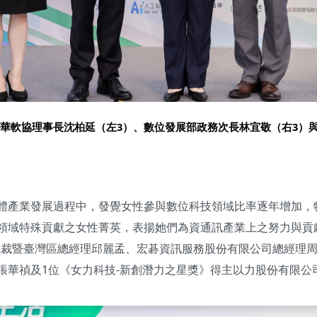
華軟協理事長沈柏延（左3）、數位發展部政務次長林宜敬（右3）
體產業發展過程中，發覺女性參與數位科技領域比率逐年增加，
領域特殊貢獻之女性菁英，表揚她們為資通訊產業上之努力與貢
球副總裁暨臺灣區總經理邱麗孟、宏碁資訊服務股份有限公司總經理
張華禎及1位《女力科技-新創潛力之星獎》得主以力股份有限公