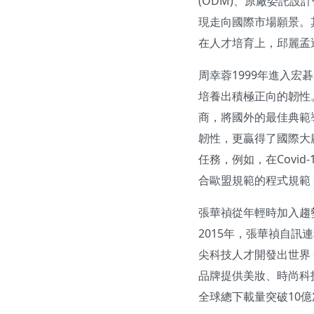
(ODM)、原廠委託設
現走向國際市場願景。
在人才培育上，邱麗孟
周幸蓉1999年進入
培養出積極正向的韌性
商，將國外的最佳典範
韌性，更贏得了國際大
任務，例如，在Covi
合歐盟規範的程式規範
張華禎從年輕時加入趨勢
2015年，張華禎自訊連
尖科技人才開發出世界 
品牌提供美妝、時尚科技服
全球總下載量突破10億次