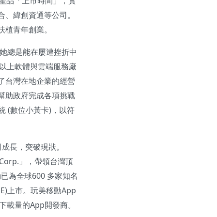
縮短產品「上市時間」，實
合、緯創資通等公司。
扶植青年創業。
，她總是能在屢遭挫折中
家以上軟體與雲端服務廠
了台灣在地企業的經營
幫助政府完成各項挑戰
 (數位小黃卡)，以符
公司成長，突破現狀。
Corp.」，帶領台灣頂
已為全球600 多家知名
E)上市。玩美移動App
億下載量的App開發商。