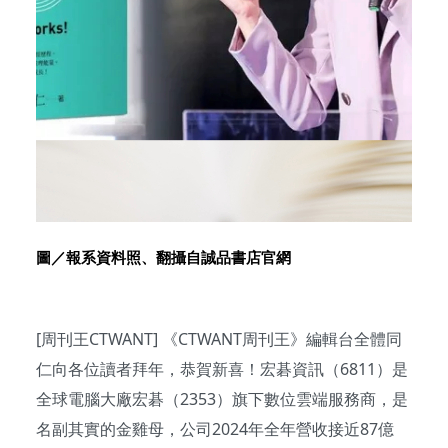
圖／報系資料照、翻攝自誠品書店官網
[周刊王CTWANT] 《CTWANT周刊王》編輯台全體同
仁向各位讀者拜年，恭賀新喜！宏碁資訊（6811）是
全球電腦大廠宏碁（2353）旗下數位雲端服務商，是
名副其實的金雞母，公司2024年全年營收接近87億